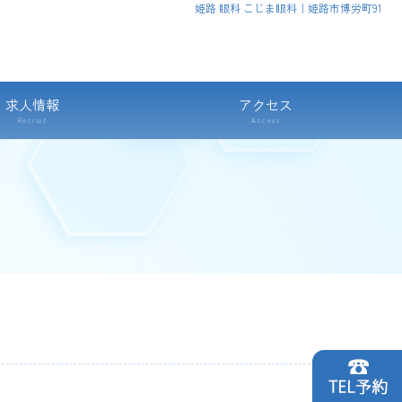
姫路 眼科 こじま眼科｜姫路市博労町91
求人情報
アクセス
Recruit
Access